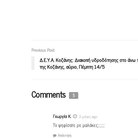
Previous Post
Δ.Ε.Υ.Α. Κοζάνης: Διακοπή υδροδότησης στο άνω 
της Κοζάνης, αύριο, Πέμπτη 14/5
Comments
5
Γεωργία Κ.
3 μήνες ago
Tiι ψηφίσατε ρε μαλάκες;;;;;;;
Απάντηση