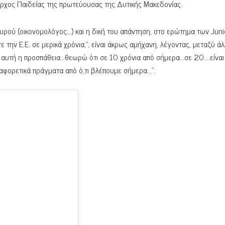
αρχος Παιδείας της πρωτεύουσας της Δυτικής Μακεδονίας.
ρού (οικονομολόγος…) και η δική του απάντηση, στο ερώτημα των Juni
ην Ε.Ε. σε μερικά χρόνια;”, είναι άκρως αμήχανη, λέγοντας, μεταξύ ά
η αυτή η προσπάθεια…θεωρώ ότι σε 10 χρόνια από σήμερα…σε 20….είναι
αφορετικά πράγματα από ό,τι βλέπουμε σήμερα…”.