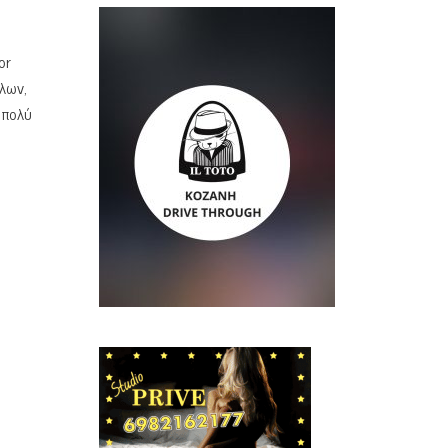
or
λλων,
 πολύ