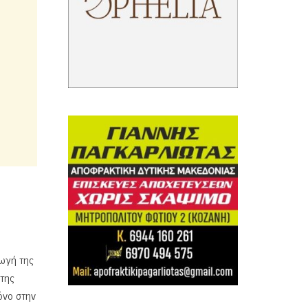
ωγή της
 της
όνο στην