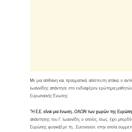
Με μια απίθανη και, πραγματικά, απίστευτη ατάκα, ο α
Ιωαννίδης απάντησε στο ενδιαφέρον ερώτημα μαθητών-μα
Ευρωπαϊκής Ένωσης.
“Η Ε.Ε. είναι μια ένωση…ΟΛΩΝ των χωρών της Ευρώπης
απάντησης του Γ. Ιωαννίδη, ο οποίος, ίσως, έχει μπε
Ευρώπης φυσικά) με τη….Eurovision, στην οποία συμμετ