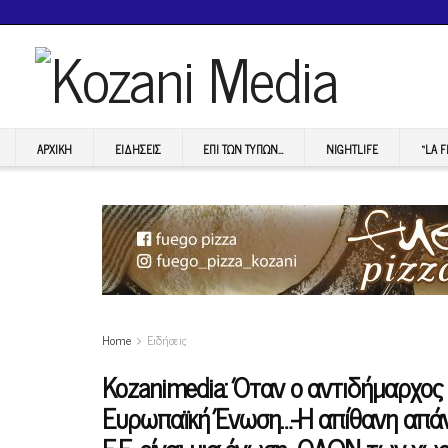
ΑΡΧΙΚΉ
ΕΙΔΉΣΕΙΣ
ΕΠI ΤΩΝ ΤΥΠΩΝ…
NIGHTLIFE
“LA 
Home
Ειδήσεις
Kozanimedia: Όταν ο αντιδήμαρχος 
Ευρωπαϊκή Ένωση…-Η απίθανη απάν