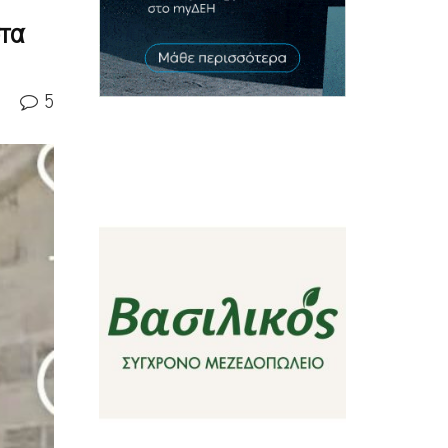
στα
5