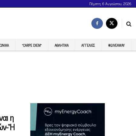
Πέμπτη, 6 Αυγούστου, 2026
ΩΝΙΚΆ
“CARPE DIEM”
ΑΘΛΗΤΙΚΆ
ΑΓΓΕΛΊΕΣ
#GIVEAWAY
ναι η
ών-“Η