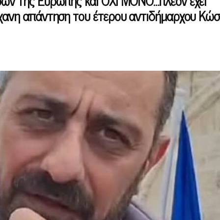
ρών της Ευρώπης και ΟΧΙ ΜΟΝΟ…πλέον έχει
ήχανη απάντηση του έτερου αντιδήμαρχου Κώ