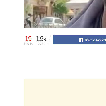
19
1.9k
Share on Faceboo
SHARES
VIEWS