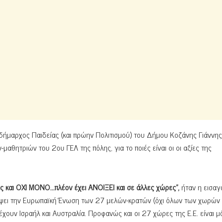
ντιδήμαρχος Παιδείας (και πρώην Πολιτισμού) του Δήμου Κοζάνης Γιάννης
θητριών του 2ου ΓΕΛ της πόλης, για το ποιές είναι οι οι αξίες της
 και ΟΧΙ ΜΟΝΟ…πλέον έχει ΑΝΟΙΞΕΙ και σε άλλες χώρες”,
ήταν η εισαγ
ρδέψει την Ευρωπαϊκή Ένωση των 27 μελών-κρατών (όχι όλων των χωρών
έχουν Ισραήλ και Αυστραλία. Προφανώς και οι 27 χώρες της Ε.Ε. είναι μ