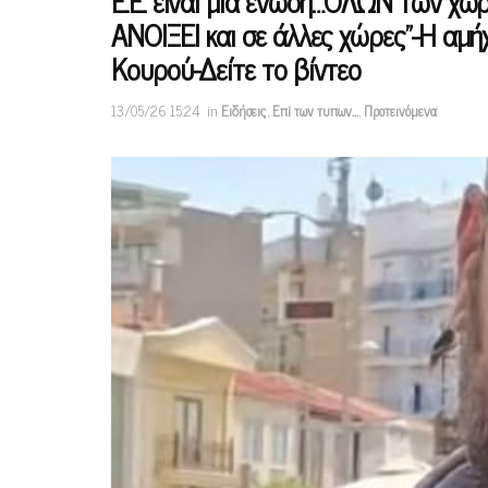
Ε.Ε. είναι μια ένωση…ΟΛΩΝ των χω
ΑΝΟΙΞΕΙ και σε άλλες χώρες”-Η αμ
Κουρού-Δείτε το βίντεο
13/05/26 15:24
in
Ειδήσεις
,
Επi των τυπων...
,
Προτεινόμενα