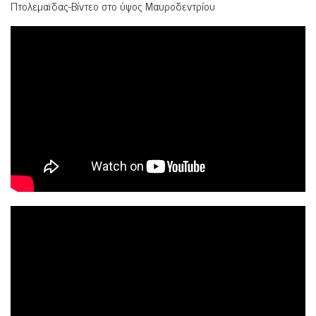
Πτολεμαϊδας-Βίντεο στο ύψος Μαυροδεντρίου