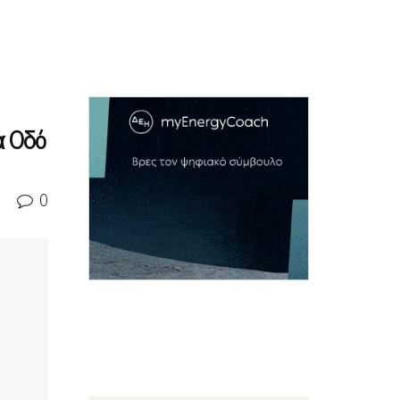
α Οδό
0