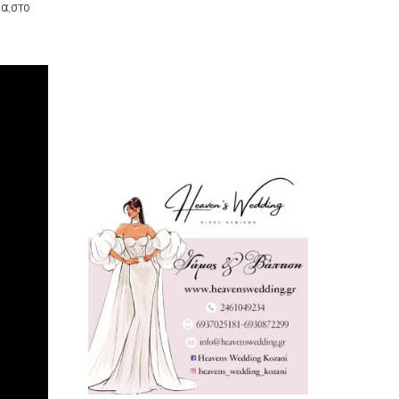
ια,στο