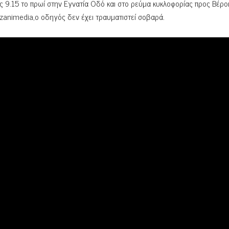
ς 9.15 το πρωί στην Εγνατία Οδό και στο ρεύμα κυκλοφορίας προς Βέρο
zanimedia,o οδηγός δεν έχει τραυματιστεί σοβαρά.