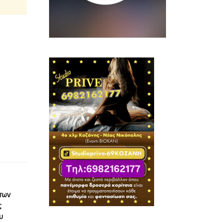
 των
ς
υ