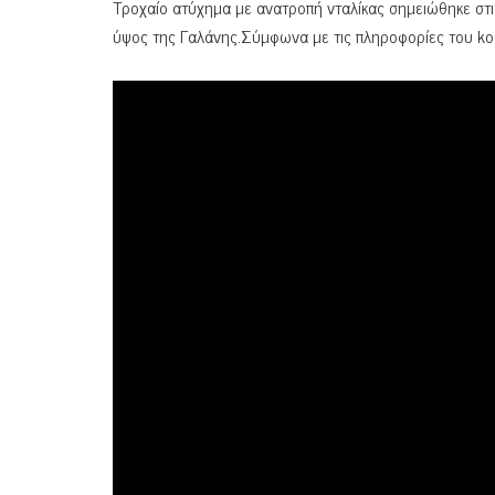
Τροχαίο ατύχημα με ανατροπή νταλίκας σημειώθηκε στι
ύψος της Γαλάνης.Σύμφωνα με τις πληροφορίες του ko