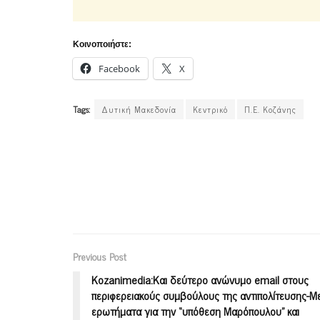
Κοινοποιήστε:
Facebook
X
Tags:
Δυτική Μακεδονία
Κεντρικό
Π.Ε. Κοζάνης
Previous Post
Kozanimedia:Και δεύτερο ανώνυμο email στους
περιφερειακούς συμβούλους της αντιπολίτευσης-Μ
ερωτήματα για την “υπόθεση Μαρόπουλου” και