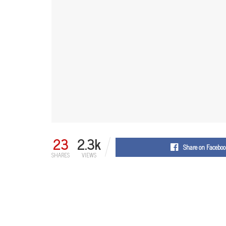
23
2.3k
Share on Faceboo
SHARES
VIEWS