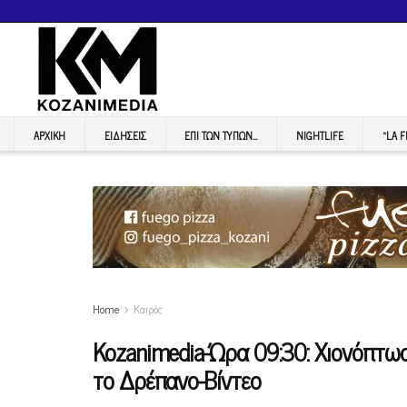
ΑΡΧΙΚΉ
ΕΙΔΉΣΕΙΣ
ΕΠI ΤΩΝ ΤΥΠΩΝ…
NIGHTLIFE
“LA 
Home
Καιρός
Kozanimedia-Ώρα 09:30: Χιονόπτωση
το Δρέπανο-Βίντεο