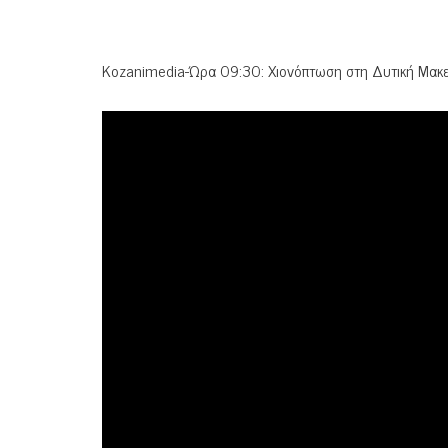
Kozanimedia-Ώρα 09:30: Χιονόπτωση στη Δυτική Μακεδ