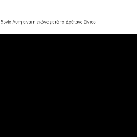
ονία-Αυτή είναι η εικόνα μετά το Δρέπανο-Βίντεο