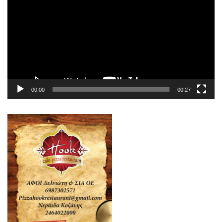
Βίντεο
00:00
00:27