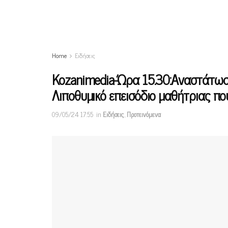
Home
Ειδήσεις
Kozanimedia-Ώρα 15.30:Αναστάτωσ
Λιποθυμικό επεισόδιο μαθήτριας πο
09/05/24 17:55
in
Ειδήσεις
,
Προτεινόμενα