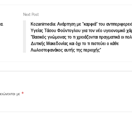
Next Post
α.
Kozanimedia: Ανάρτηση με “καρφιά” του αντιπεριφερει
Υγείας Τάσου Φούντογλου για τον νέο υγειονομικό χά
“Βασικός γνώμονας το τι χρειάζονται πραγματικά οι πολ
Δυτικής Μακεδονίας και όχι το τι πιστεύει ο κάθε
Λωλοστεφανάκος αυτής της περιοχής”
μειώνονται με
*