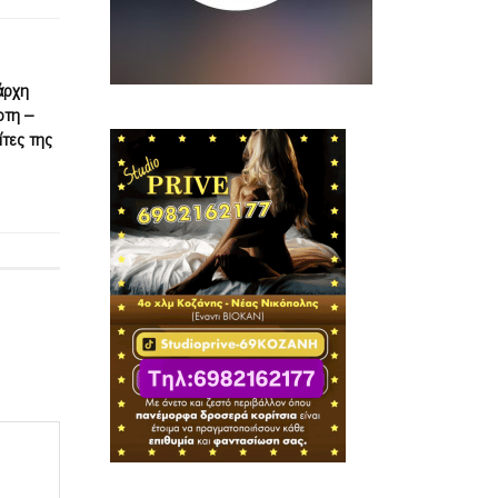
άρχη
ρτη –
ίτες της