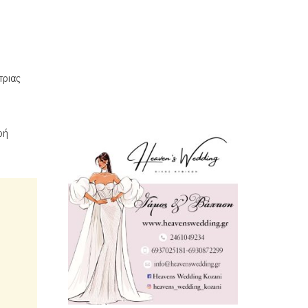
τριας
ρή