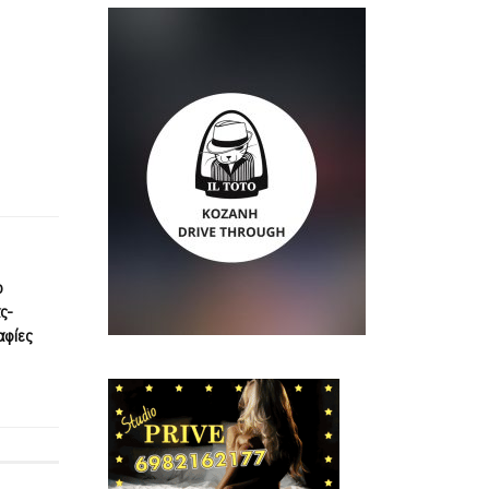
ο
ς-
αφίες