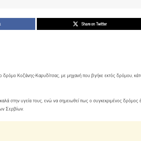
k
Share on Twitter
στο δρόμο Κοζάνης-Καρυδίτσας, με μηχανή που βγήκε εκτός δρόμου, κά
 καλά στην υγεία τους, ενώ να σημειωθεί πως ο συγκεκριμένος δρόμος έ
των Σερβίων.