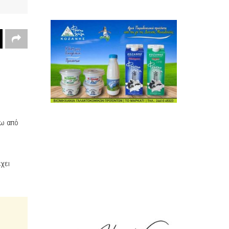
τω από
χει