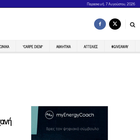
Παρασκευή, 7 Αυγούστου, 2026
ΩΝΙΚΆ
“CARPE DIEM”
ΑΘΛΗΤΙΚΆ
ΑΓΓΕΛΊΕΣ
#GIVEAWAY
χανή