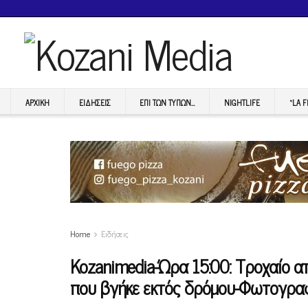
ΑΡΧΙΚΉ
ΕΙΔΉΣΕΙΣ
ΕΠI ΤΩΝ ΤΥΠΩΝ…
NIGHTLIFE
“LA 
Home
Ειδήσεις
Kozanimedia-Ώρα 15:00: Τροχαίο α
που βγήκε εκτός δρόμου-Φωτογραφ