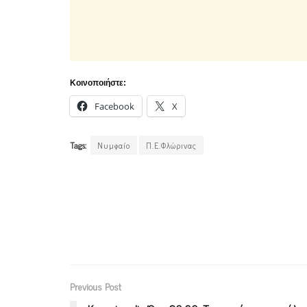
Κοινοποιήστε:
Facebook
X
Tags:
Νυμφαίο
Π.Ε.Φλώρινας
Previous Post