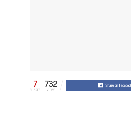
7
732
Share on Faceboo
SHARES
VIEWS