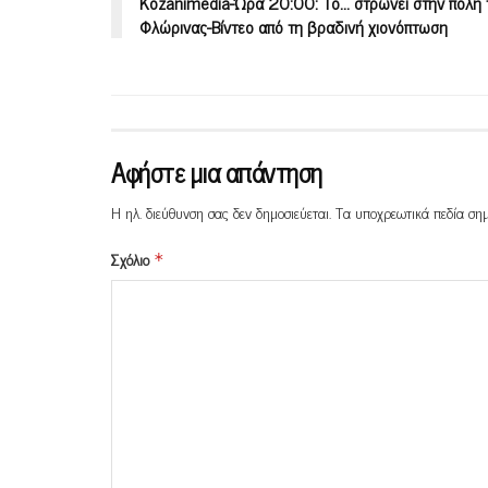
Kozanimedia-Ώρα 20:00: Το… στρώνει στην πόλη 
Φλώρινας-Βίντεο από τη βραδινή χιονόπτωση
Αφήστε μια απάντηση
Η ηλ. διεύθυνση σας δεν δημοσιεύεται.
Τα υποχρεωτικά πεδία ση
Σχόλιο
*