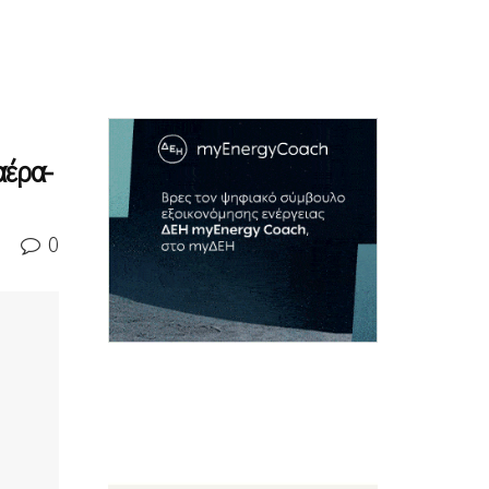
αέρα-
0