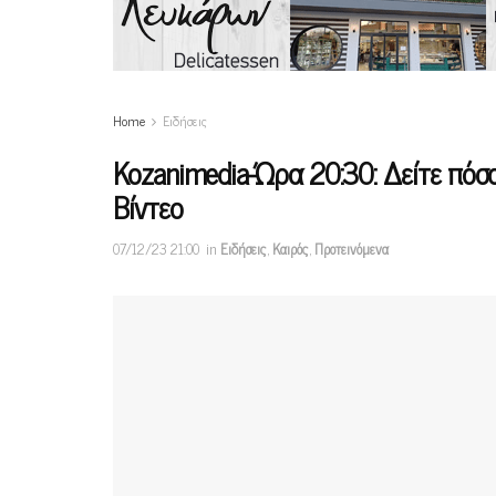
Home
Ειδήσεις
Kozanimedia-Ώρα 20:30: Δείτε πόσ
Βίντεο
07/12/23 21:00
in
Ειδήσεις
,
Καιρός
,
Προτεινόμενα