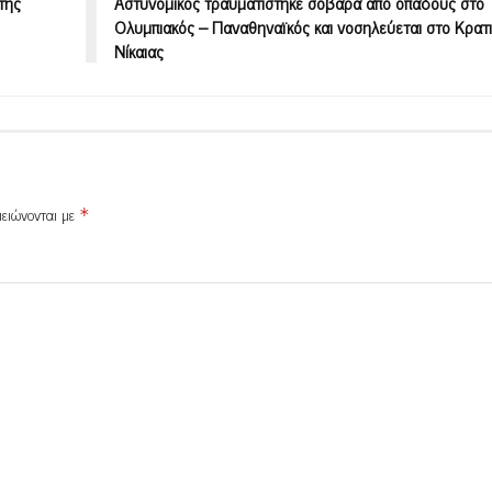
της
Αστυνομικός τραυματίστηκε σοβαρά από οπαδούς στο
Ολυμπιακός – Παναθηναϊκός και νοσηλεύεται στο Κρατ
Νίκαιας
μειώνονται με
*