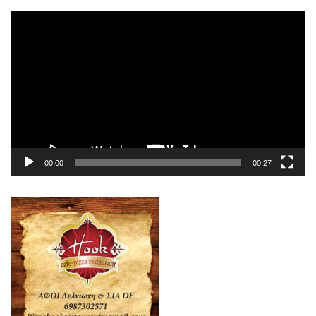
Πρόγραμμα
Αναπαραγωγής
Βίντεο
00:00
00:27