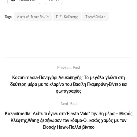
Tags:
Δυτική Μακεδονία
Π.Ε. Κοζάνης
Τρανόβαλτο
Previous Post
Kozanimedia-Πανηγύρι Λευκοπηγής: Το μεγάλο γλέντι στη
δεύτερη μέρα με το κλαρίνο του Βασίλη Γκαμπράνη-Βίντεο και
φωτογραφίες
Next Post
Κοzanimedia: Δείτε τι έγινε στο”Fiesta Voio” την 3η μέρα – Μικρός
Κλέφτης,Wang ξεσήκωσαν τον κόσμο-Ο…κακός χαμός με τον
Bloody Hawk-Πολλά βίντεο