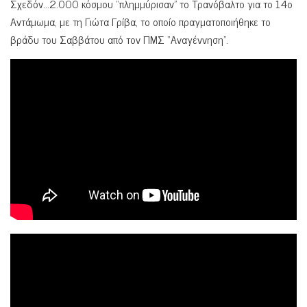
Σχεδόν…2.000 κόσμου “πλημμύρισαν” το Τρανόβαλτο για το 14ο
Αντάμωμα, με τη Γιώτα Γρίβα, το οποίο πραγματοποιήθηκε το
βράδυ του Σαββάτου από τον ΠΜΣ “Αναγέννηση”.