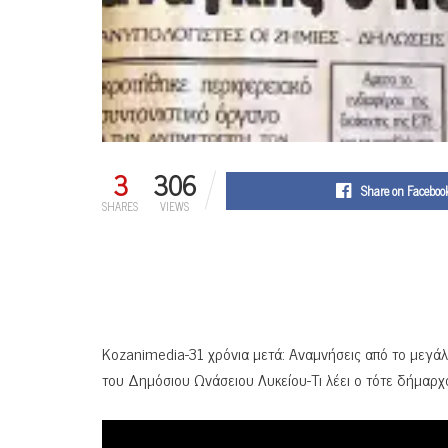
3
306
Share on Faceboo
SHARES
VIEWS
Kozanimedia-31 χρόνια μετά: Aναμνήσεις από το μεγάλ
του Δημόσιου Ωνάσειου Λυκείου-Τι λέει ο τότε δήμαρ