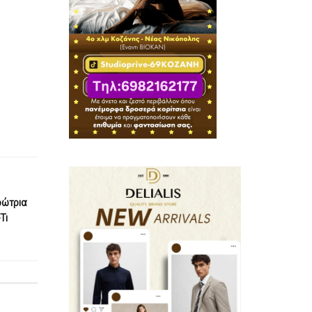
ρώτρια
Τι