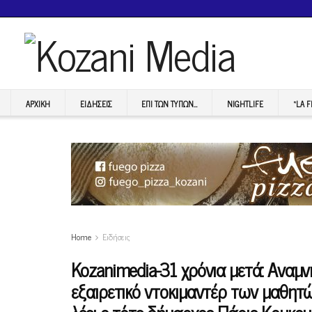
ΑΡΧΙΚΉ
ΕΙΔΉΣΕΙΣ
ΕΠI ΤΩΝ ΤΥΠΩΝ…
NIGHTLIFE
“LA 
Home
Ειδήσεις
Kozanimedia-31 χρόνια μετά: Aναμν
εξαιρετικό ντοκιμαντέρ των μαθητ