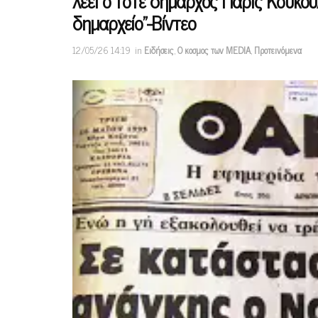
λέει ο τότε δήμαρχος Πάρις Κουκου
δημαρχείο”-Βίντεο
12/05/26 14:19
in
Ειδήσεις
,
Ο κοσμος των MEDIA
,
Προτεινόμενα