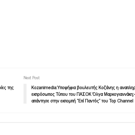
Next Post
ίες της
Kozanimedia:Υποψήφια βουλευτής Κοζάνης η αναπλη
εκπρόσωπος Τύπου του ΠΑΣΟΚ Όλγα Μαρκογιαννάκη;-
απάντησε στην εκπομπή “Επί Παντός” του Top Channel