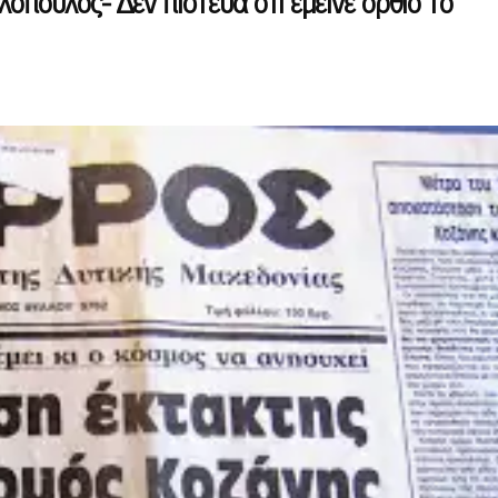
λόπουλος-“Δεν πίστευα ότι έμεινε όρθιο το