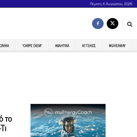
Πέμπτη, 6 Αυγούστου, 2026
ΩΝΙΚΆ
“CARPE DIEM”
ΑΘΛΗΤΙΚΆ
ΑΓΓΕΛΊΕΣ
#GIVEAWAY
ό το
Τι