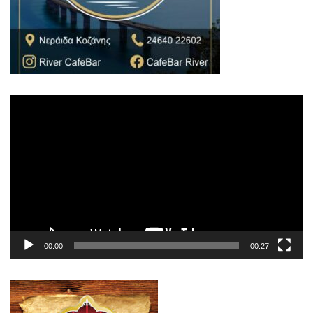
Πρόγραμμα
Αναπαραγωγής
Βίντεο
00:00
00:27