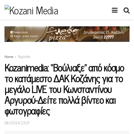
Home
Nightlife
Kozanimedia: “Bούλιαξε” από κόσμο
το κατάμεστο ΔΑΚ Κοζάνης για το
μεγάλο LIVE του Κωνσταντίνου
Αργυρού-Δείτε πολλά βίντεο και
φωτογραφίες
08/07/24 23:07