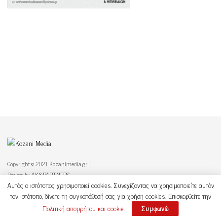
Copyright © 2021 Kozanimedia.gr |
Design by
AK&PARTNERS
Αυτός ο ιστότοπος χρησιμοποιεί cookies. Συνεχίζοντας να χρησιμοποιείτε αυτόν
τον ιστότοπο, δίνετε τη συγκατάθεσή σας για χρήση cookies. Επισκεφθείτε την
Περιφερειακές και δημοτικές εκλογές 2023
Προσωπικά Δεδομένα
Πολιτική απορρήτου και cookie
.
Συμφωνώ
Επικοινωνία