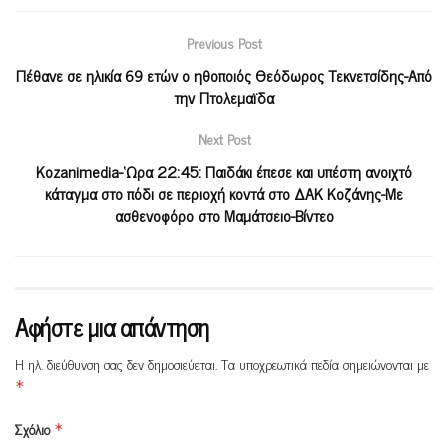
Previous Post
Πέθανε σε ηλικία 69 ετών ο ηθοποιός Θεόδωρος Τεκνετσίδης-Από
την Πτολεμαϊδα
Next Post
Kozanimedia-‘Ωρα 22:45: Παιδάκι έπεσε και υπέστη ανοιχτό
κάταγμα στο πόδι σε περιοχή κοντά στο ΔΑΚ Κοζάνης-Με
ασθενοφόρο στο Μαμάτσειο-Βίντεο
Αφήστε μια απάντηση
Η ηλ. διεύθυνση σας δεν δημοσιεύεται.
Τα υποχρεωτικά πεδία σημειώνονται με
*
Σχόλιο
*