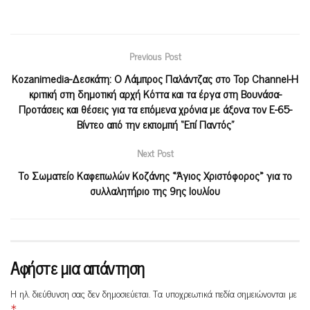
Previous Post
Kozanimedia-Δεσκάτη: Ο Λάμπρος Παλάντζας στο Top Channel-Η
κριτική στη δημοτική αρχή Κόττα και τα έργα στη Βουνάσα-
Προτάσεις και θέσεις για τα επόμενα χρόνια με άξονα τον Ε-65-
Βίντεο από την εκπομπή “Επί Παντός”
Next Post
Το Σωματείο Καφεπωλών Κοζάνης «Άγιος Χριστόφορος» για το
συλλαλητήριο της 9ης Ιουλίου
Αφήστε μια απάντηση
Η ηλ. διεύθυνση σας δεν δημοσιεύεται.
Τα υποχρεωτικά πεδία σημειώνονται με
*