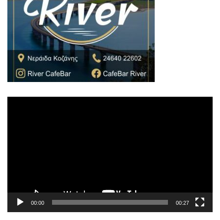
Πρόγραμμα
Αναπαραγωγής
Βίντεο
00:00
00:27