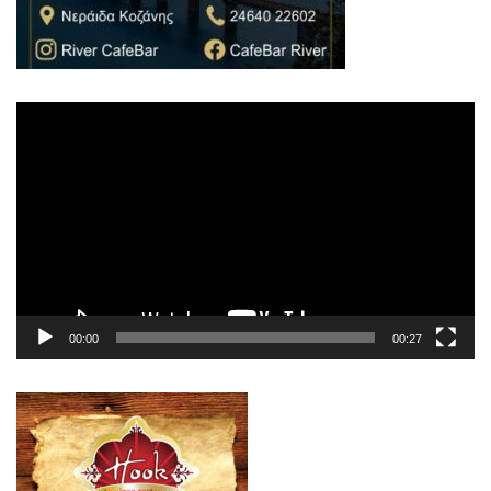
Πρόγραμμα
Αναπαραγωγής
Βίντεο
00:00
00:27