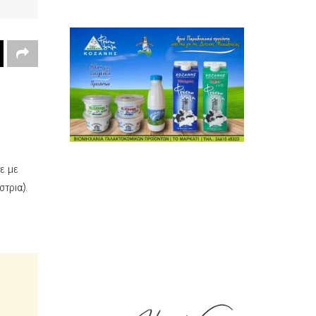
ε με
τρια).