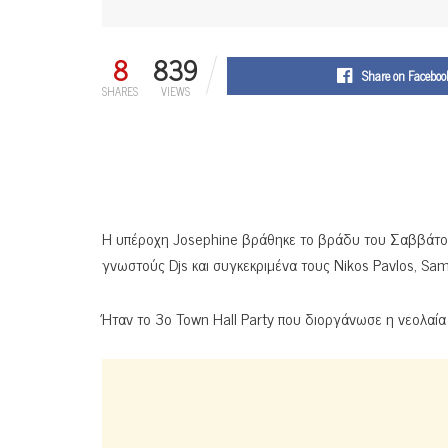
8
839
Share on Faceboo
SHARES
VIEWS
H υπέροχη Josephine βράθηκε το βράδυ του Σαββάτου σ
γνωστούς Djs και συγκεκριμένα τους Nikos Pavlos, Sam 
Ήταν το 3ο Town Hall Party που διοργάνωσε η νεολαία τ