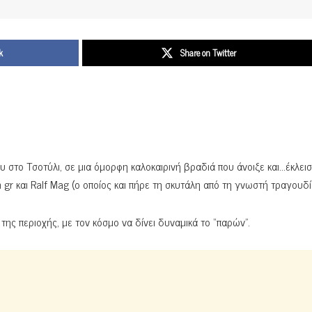
k
Share on Twitter
το Τσοτύλι, σε μια όμορφη καλοκαιρινή βραδιά που άνοιξε και…έκλεισ
gr και Ralf Mag (ο οποίος και πήρε τη σκυτάλη από τη γνωστή τραγουδίσ
ης περιοχής, με τον κόσμο να δίνει δυναμικά το “παρών”.