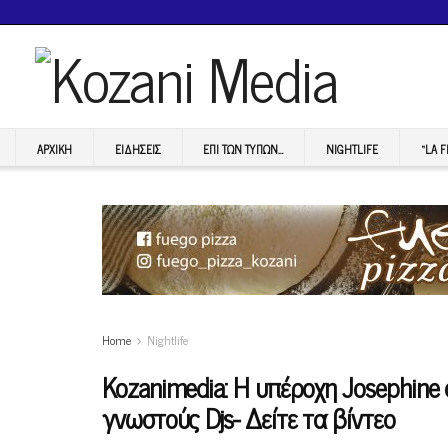
ΑΡΧΙΚΉ
ΕΙΔΉΣΕΙΣ
ΕΠI ΤΩΝ ΤΥΠΩΝ…
NIGHTLIFE
“LA 
Home
Nightlife
Kozanimedia: H υπέροχη Josephine 
γνωστούς Djs- Δείτε τα βίντεο