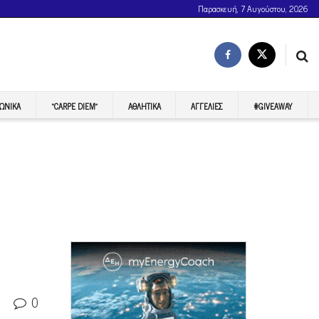
Παρασκευή, 7 Αυγούστου, 2026
ΩΝΙΚΆ
“CARPE DIEM”
ΑΘΛΗΤΙΚΆ
ΑΓΓΕΛΊΕΣ
#GIVEAWAY
0