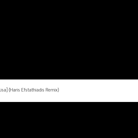
sa] (Haris Efstathiadis Remix)