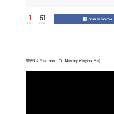
1
61
Share on Facebook
SHARES
VIEWS
RBØR & Paakman – Till’ Morning (Original Mix)