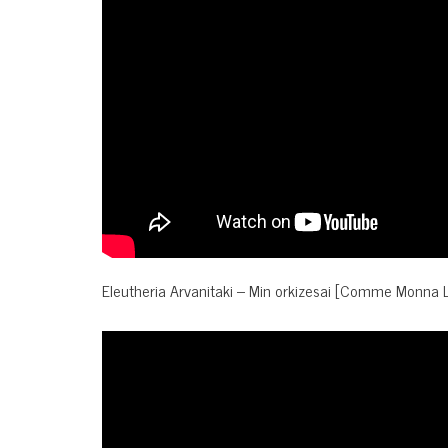
Eleutheria Arvanitaki – Min orkizesai [Comme Monna Li