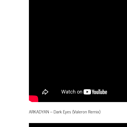
ARKADYAN – Dark Eyes (Valeron Remix)