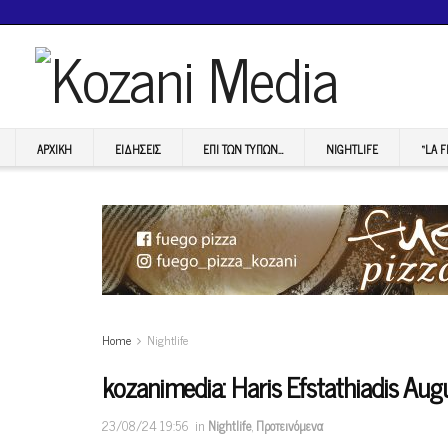
ΑΡΧΙΚΉ
ΕΙΔΉΣΕΙΣ
ΕΠI ΤΩΝ ΤΥΠΩΝ…
NIGHTLIFE
“LA 
Home
Nightlife
kozanimedia: Haris Efstathiadis Au
23/08/24 19:56
in
Nightlife
,
Προτεινόμενα