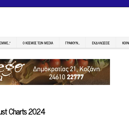
FEMME…”
Ο ΚΟΣΜΟΣ ΤΩΝ MEDIA
ΓΡΆΦΟΥΝ…
ΕΚΔΗΛΏΣΕΙΣ
ΚΟΙΝ
gust Charts 2024