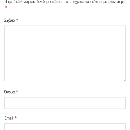
Η ηλ. διεύθυνση σας δεν δημοσιεύεται.
Τα υποχρεωτικά πεδία σημειώνονται με
*
Σχόλιο
*
Όνομα
*
Email
*