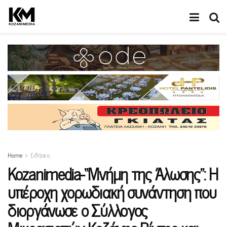
Home
Ειδήσεις
Kozanimedia-“Mνήμη της Άλωσης”: Η
υπέροχη χορωδιακή συνάντηση που
διοργάνωσε ο Σύλλογος