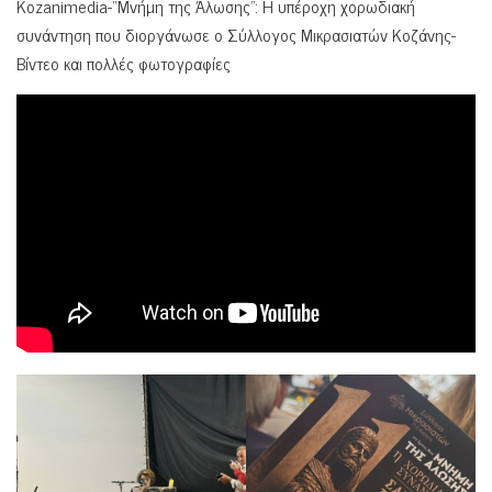
Kozanimedia-“Mνήμη της Άλωσης”: Η υπέροχη χορωδιακή
συνάντηση που διοργάνωσε ο Σύλλογος Μικρασιατών Κοζάνης-
Βίντεο και πολλές φωτογραφίες