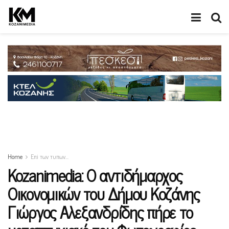
Home
Επi των τυπων...
Kozanimedia: O αντιδήμαρχος
Οικονομικών του Δήμου Κοζάνης
Γιώργος Αλεξανδρίδης πήρε το