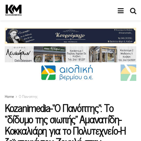
Home
O Παν-οπτης
Kozanimedia-“O Πανόπτης”: Το
“δίδυμο της σιωπής” Αμανατίδη-
Κοκκαλιάρη για το Πολυτεχνείο-Η