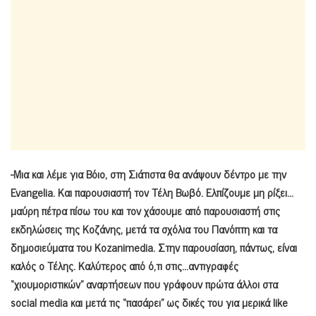
-Μια και λέμε για Βόιο, στη Σιάτιστα θα ανάψουν δέντρο με την
Evangelia. Kαι παρουσιαστή τον Τέλη Βωβό. Ελπίζουμε μη ρίξει…
μαύρη πέτρα πίσω του και τον χάσουμε από παρουσιαστή στις
εκδηλώσεις της Κοζάνης, μετά τα σχόλια του Πανόπτη και τα
δημοσιεύματα του Kozanimedia. Στην παρουσίαση, πάντως, είναι
καλός ο Τέλης. Καλύτερος από ό,τι στις…αντιγραφές
“χιουμοριστικών” αναρτήσεων που γράφουν πρώτα άλλοι στα
social media και μετά τις “πασάρει” ως δικές του για μερικά like