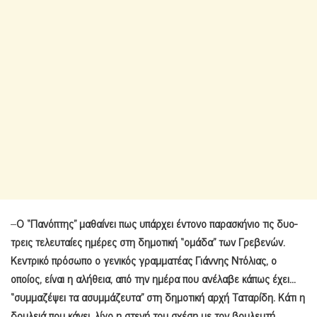
–
Ο “Πανόπτης” μαθαίνει πως υπάρχει έντονο παρασκήνιο τις δυο-
τρεις τελευταίες ημέρες στη δημοτική “ομάδα” των Γρεβενών.
Κεντρικό πρόσωπο ο γενικός γραμματέας Γιάννης Ντόλιας, ο
οποίος, είναι η αλήθεια, από την ημέρα που ανέλαβε κάπως έχει…
“συμμαζέψει τα ασυμμάζευτα” στη δημοτική αρχή Ταταρίδη. Κάτι η
δουλειά που κάνει, λίγο η στενή του σχέση με τον βουλευτή