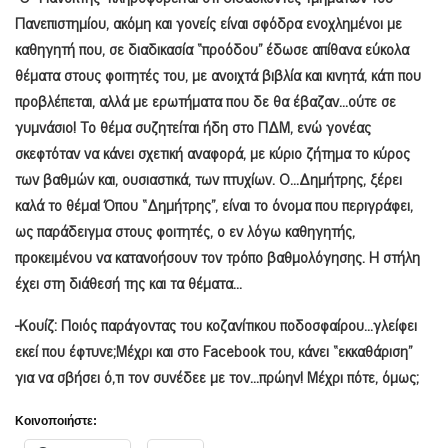
Πανεπιστημίου, ακόμη και γονείς είναι σφόδρα ενοχλημένοι με
καθηγητή που, σε διαδικασία “προόδου” έδωσε απίθανα εύκολα
θέματα στους φοιτητές του, με ανοιχτά βιβλία και κινητά, κάτι που
προβλέπεται, αλλά με ερωτήματα που δε θα έβαζαν…ούτε σε
γυμνάσιο! Το θέμα συζητείται ήδη στο ΠΔΜ, ενώ γονέας
σκεφτόταν να κάνει σχετική αναφορά, με κύριο ζήτημα το κύρος
των βαθμών και, ουσιαστικά, των πτυχίων. Ο…Δημήτρης, ξέρει
καλά το θέμα! Όπου “Δημήτρης”, είναι το όνομα που περιγράφει,
ως παράδειγμα στους φοιτητές, ο εν λόγω καθηγητής,
προκειμένου να κατανοήσουν τον τρόπο βαθμολόγησης.
Η στήλη
έχει στη διάθεσή της και τα θέματα…
-Κουίζ: Ποιός παράγοντας του κοζανίτικου ποδοσφαίρου…γλείφει
εκεί που έφτυνε;Μέχρι και στο
Facebook
του, κάνει “εκκαθάριση”
για να σβήσει ό,τι τον συνέδεε με τον…πρώην! Μέχρι πότε, όμως;
Κοινοποιήστε: