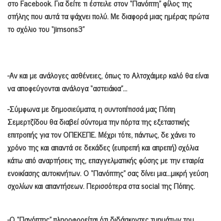
στο Facebook. Για δείτε τι έστειλε στον “Πανόπτη” φίλος της
στήλης που αυτά τα ψάχνει πολύ. Με διαφορά μιας ημέρας πρώτα
το σχόλιο του “jimsons3”
-Αν και με ανάλογες ασθένειες, όπως το Αλτσχάιμερ καλό θα είναι
να αποφεύγονται ανάλογα “αστειάκια”…
-Σύμφωνα με δημοσιεύματα, η συντοπίτισσά μας Πόπη
Σεμερτζίδου θα διαβεί σύντομα την πόρτα της εξεταστικής
επιτροπής για τον ΟΠΕΚΕΠΕ. Μέχρι τότε, πάντως, δε χάνει το
χρόνο της και απαντά σε δεκάδες (ευπρεπή και απρεπή) σχόλια
κάτω από αναρτήσεις της, επαγγελματικής φύσης με την εταιρία
ενοικίασης αυτοκινήτων. Ο “Πανόπτης” σας δίνει μια…μικρή γεύση
σχολίων και απαντήσεων. Περισσότερα στα
social
τ
ης Πόπης.
-Ο “Πανόπτης” πληροφορείται ότι διδάσκοντες τμημάτων του