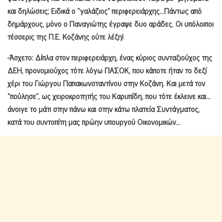
και δηλώσεις; Ειδικά ο “γαλάζιος” περιφερειάρχης…Πάντως από
δημάρχους, μόνο ο Παναγιώτης έγραψε δυο αράδες. Οι υπόλοιποι
τέσσερις της Π.Ε. Κοζάνης ούτε λέξη!
-Άσχετο: Δίπλα στον περιφερειάρχη, ένας κύριος συνταξιούχος της
ΔΕΗ, προνομιούχος τότε λόγω ΠΑΣΟΚ, που κάποτε ήταν το δεξί
χέρι του Γιώργου Παπακωνσταντίνου στην Κοζάνη. Και μετά τον
“πούλησε”, ως χειροκροτητής του Καρυπίδη, που τότε έκλεινε και…
άνοιγε το μάτι στην πάνω και στην κάτω πλατεία Συντάγματος,
κατά του συντοπίτη μας πρώην υπουργού Οικονομικών…