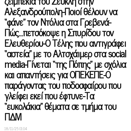
ζεϊμπεκιά του Ζευκλή στην
Αλεξανδρούπολη-Ποιοί θέλουν να
“φάνε” τον Ντόλια στα Γρεβενά-
Πώς…πετσόκοψε η Σπυρίδου τον
Ελευθερίου-Ο Τέλης που αντιγράφει
“αστεία” με το Αλτσχάιμερ στα social
media-Γίνεται “της Πόπης” με σχόλια
και απαντήσεις για ΟΠΕΚΕΠΕ-Ο
παράγοντας του ποδοσφαίρου που
γλείφει εκεί που έφτυνε-Τα
“ευκολάκια” θέματα σε τμήμα του
ΠΔΜ
18/11/25 01:04