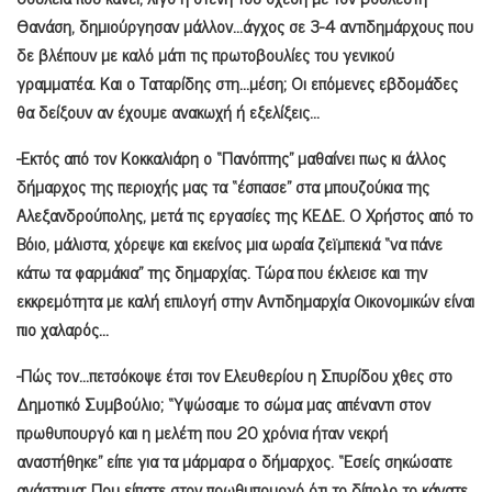
Θανάση, δημιούργησαν μάλλον…άγχος σε 3-4 αντιδημάρχους που
δε βλέπουν με καλό μάτι τις πρωτοβουλίες του γενικού
γραμματέα. Και ο Ταταρίδης στη…μέση; Οι επόμενες εβδομάδες
θα δείξουν αν έχουμε ανακωχή ή εξελίξεις…
-Εκτός από τον Κοκκαλιάρη ο “Πανόπτης” μαθαίνει πως κι άλλος
δήμαρχος της περιοχής μας τα “έσπασε” στα μπουζούκια της
Αλεξανδρούπολης, μετά τις εργασίες της ΚΕΔΕ. Ο Χρήστος από το
Βόιο, μάλιστα, χόρεψε και εκείνος μια ωραία ζεϊμπεκιά “να πάνε
κάτω τα φαρμάκια” της δημαρχίας. Τώρα που έκλεισε και την
εκκρεμότητα με καλή επιλογή στην Αντιδημαρχία Οικονομικών είναι
πιο χαλαρός…
-Πώς τον…πετσόκοψε έτσι τον Ελευθερίου η Σπυρίδου χθες στο
Δημοτικό Συμβούλιο; “Υψώσαμε το σώμα μας απέναντι στον
πρωθυπουργό και η μελέτη που 20 χρόνια ήταν νεκρή
αναστήθηκε” είπε για τα μάρμαρα ο δήμαρχος. “Εσείς σηκώσατε
ανάστημα; Που είπατε στον πρωθυπουργό ότι το δίπολο το κάνατε