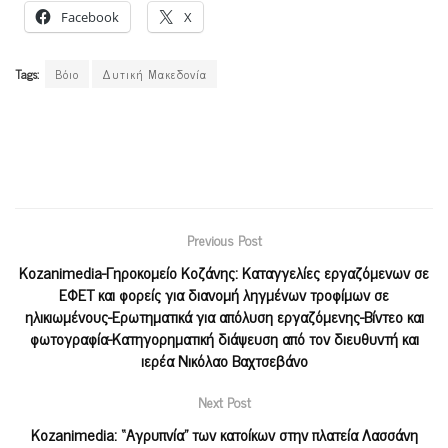
Facebook
X
Tags:
Βόιο
Δυτική Μακεδονία
Previous Post
Kozanimedia-Γηροκομείο Κοζάνης: Καταγγελίες εργαζόμενων σε
ΕΦΕΤ και φορείς για διανομή ληγμένων τροφίμων σε
ηλικιωμένους-Ερωτηματικά για απόλυση εργαζόμενης-Βίντεο και
φωτογραφία-Κατηγορηματική διάψευση από τον διευθυντή και
ιερέα Νικόλαο Βαχτσεβάνο
Next Post
Kozanimedia: “Αγρυπνία” των κατοίκων στην πλατεία Λασσάνη