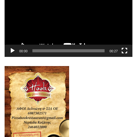
Βίντεο
00:00
00:27