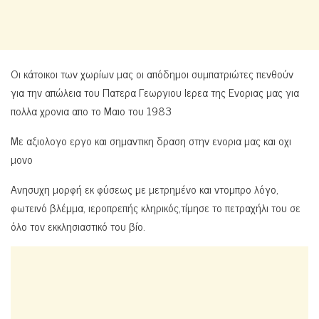
Οι κάτοικοι των χωρίων μας οι απόδημοι συμπατριώτες πενθούν
για την απώλεια του Πατερα Γεωργιου Ιερεα της Ενοριας μας για
πολλα χρονια απο το Μαιο του 1983
Με αξιολογο εργο και σημαντικη δραση στην ενορια μας και οχι
μονο
Ανησυχη μορφή εκ φύσεως με μετρημένο και ντομπρο λόγο,
φωτεινό βλέμμα, ιεροπρεπής κληρικός,τίμησε το πετραχήλι του σε
όλο τον εκκλησιαστικό του βίο.