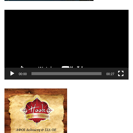
Πρόγραμμα
Αναπαραγωγής
Βίντεο
00:00
00:27