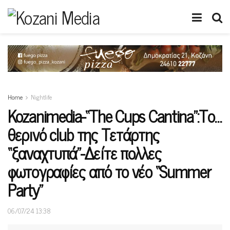
Home
Nightlife
Kozanimedia-“The Cups Cantina”:Το…
θερινό club της Τετάρτης
“ξαναχτυπά”-Δείτε πολλες
φωτογραφίες από το νέο “Summer
Party”
06/07/24 13:38