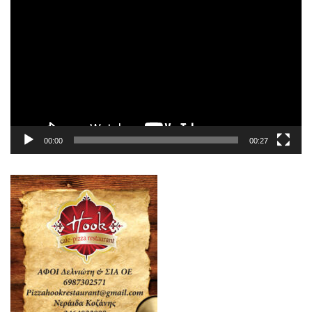
Αναπαραγωγής
Βίντεο
00:00
00:27