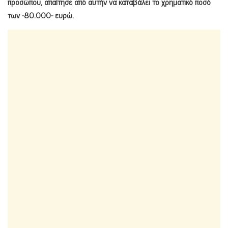
προσώπου, απαίτησε από αυτήν να καταβάλει το χρηματικό ποσό
των -80.000- ευρώ.