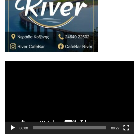
Πρόγραμμα
Αναπαραγωγής
Βίντεο
00:00
00:27