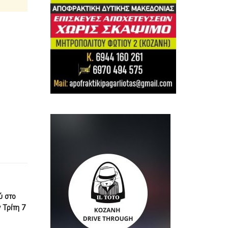
ύ στο
 Τρίτη 7