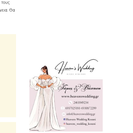
 τους
νεια. Θα