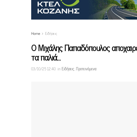
Home
Ειδήσεις
O Mιχάλης Παπαδόπουλος αποχαιρε
τα παλιά…
03/10/25 12:40
in
Ειδήσεις
,
Προτεινόμενα