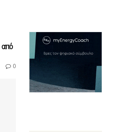
 από
0