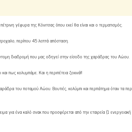
έτρινη γέφυρα της Κόνιτσας όπου εκεί θα είναι και ο τερματισμός.
Ντροχαλο, περίπου 45 λεπτά απόσταση.
σύντομη διαδρομή που μας οδηγεί στην είσοδο της χαράδρας του Αώου.
 και πως κολυμπάμε. Και η περιπέτεια ξεκινά!!
αράδρα του ποταμού Αώου. Βουτιές, κολύμπι και περπάτημα όταν τα πε
μα για ένα καλό σνακ που προσφέρεται από την εταιρεία (1 ενεργειακή