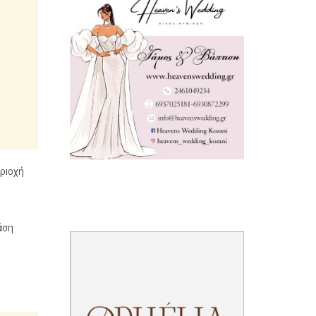
εριοχή
άση