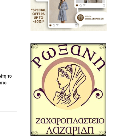
ίτη το
 στο