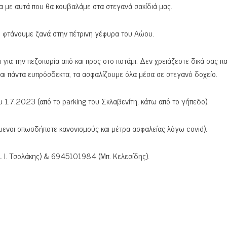
 με αυτά που θα κουβαλάμε στα στεγανά σακίδιά μας.
ι φτάνουμε ξανά στην πέτρινη γέφυρα του Αώου.
για την πεζοπορία από και προς στο ποτάμι. Δεν χρειάζεστε δικά σας πα
ίναι πάντα ευπρόσδεκτα, τα ασφαλίζουμε όλα μέσα σε στεγανό δοχείο.
υ 1.7.2023 (από το
parking
του Σκλαβενίτη, κάτω από το γήπεδο).
μενοι οπωσδήποτε κανονισμούς και μέτρα ασφαλείας λόγω covid).
 Ι. Τσολάκης) & 6945101984 (Μπ. Κελεσίδης).