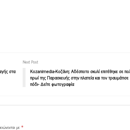
Next Post
αγής στα
Kozanimedia-Κοζάνη: Αδέσποτο σκυλί επιτέθηκε σε πολ
πρωί της Παρασκευής στην πλατεία και τον τραυμάτισε
πόδι- Δείτε φωτογραφία
μειώνονται με
*