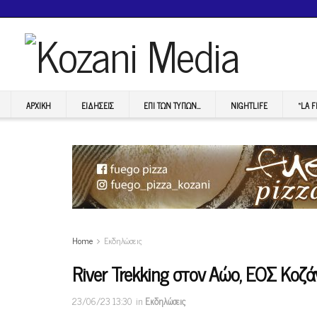
ΑΡΧΙΚΉ
ΕΙΔΉΣΕΙΣ
ΕΠI ΤΩΝ ΤΥΠΩΝ…
NIGHTLIFE
“LA 
Home
Εκδηλώσεις
River Trekking στον Αώο, ΕΟΣ Κοζάν
23/06/23 13:30
in
Εκδηλώσεις