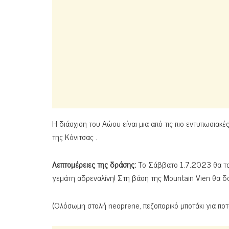
Η διάσχιση του Αώου είναι μια από τις πιο εντυπωσιακέ
της Κόνιτσας .
Λεπτομέρειες της δράσης:
Το Σάββατο 1.7.2023 θα ταξ
γεμάτη αδρεναλίνη! Στη βάση της
Mountain
Vien
θα δο
(Ολόσωμη στολή
neoprene
, πεζοπορικό μποτάκι για πο