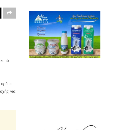
σκοπό
 πρέπει
οχής για