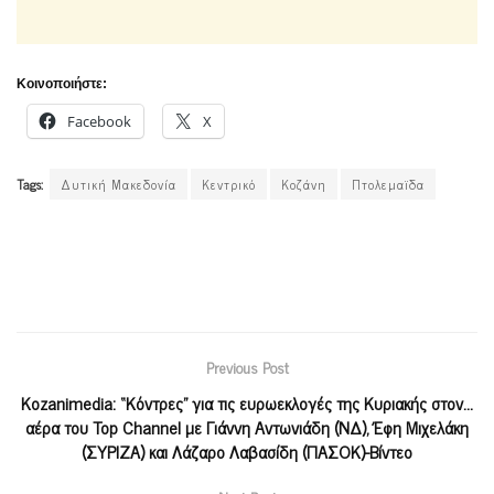
Κοινοποιήστε:
Facebook
X
Tags:
Δυτική Μακεδονία
Κεντρικό
Κοζάνη
Πτολεμαϊδα
Previous Post
Κοzanimedia: “Κόντρες” για τις ευρωεκλογές της Κυριακής στον…
αέρα του Top Channel με Γιάννη Αντωνιάδη (ΝΔ), Έφη Μιχελάκη
(ΣΥΡΙΖΑ) και Λάζαρο Λαβασίδη (ΠΑΣΟΚ)-Βίντεο