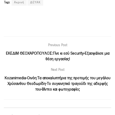
Tags:
Ακρινή
ΔΕΥΑΚ
Previous Post
ΕΚΕΔΙΜ ΘΕΟΧΑΡΟΠΟΥΛΟΣ:Γίνε κι εσύ Security-Εξασφάλισε μια
θέση εργασίας!
Next Post
Kozanimedia-Οινόη:Τα αποκαλυπτήρια της προτομής του μεγάλου
Χρύσανθου Θεοδωρίδη-Το συγκινητικό τραγούδι της αδερφής
του-Βίντεο και φωτογραφίες