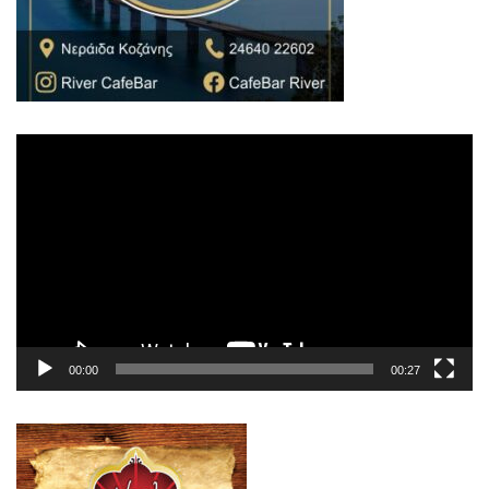
Πρόγραμμα
Αναπαραγωγής
Βίντεο
00:00
00:27