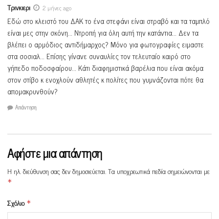
Τρινκιερι
2 μήνες ago
Εδώ στο κλειστό του ΔΑΚ το ένα στεφάνι είναι στραβό και τα ταμπλό
είναι μες στην σκόνη… Ντροπή για όλη αυτή την κατάντια… Δεν τα
βλέπει ο αρμόδιος αντιδήμαρχος? Μόνο για φωτογραφίες ειμαστε
στα σοσιαλ… Επίσης γίνανε συναυλίες τον τελευταίο καιρό στο
γήπεδο ποδοσφαίρου… Κάτι διαφημιστικά βαρέλια που είναι ακόμα
στον στίβο κ ενοχλούν αθλητές κ πολίτες που γυμνάζονται πότε θα
απομακρυνθούν?
Απάντηση
Αφήστε μια απάντηση
Η ηλ. διεύθυνση σας δεν δημοσιεύεται.
Τα υποχρεωτικά πεδία σημειώνονται με
*
Σχόλιο
*