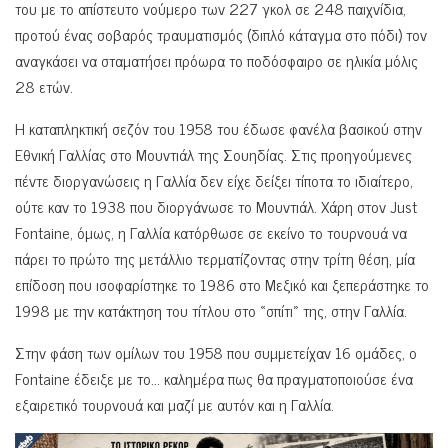
του με το απίστευτο νούμερο των 227 γκολ σε 248 παιχνίδια,
προτού ένας σοβαρός τραυματισμός (διπλό κάταγμα στο πόδι) τον
αναγκάσει να σταματήσει πρόωρα το ποδόσφαιρο σε ηλικία μόλις
28 ετών.
Η καταπληκτική σεζόν του 1958 του έδωσε φανέλα βασικού στην
Εθνική Γαλλίας στο Μουντιάλ της Σουηδίας. Στις προηγούμενες
πέντε διοργανώσεις η Γαλλία δεν είχε δείξει τίποτα το ιδιαίτερο,
ούτε καν το 1938 που διοργάνωσε το Μουντιάλ. Χάρη στον Just
Fontaine, όμως, η Γαλλία κατόρθωσε σε εκείνο το τουρνουά να
πάρει το πρώτο της μετάλλιο τερματίζοντας στην τρίτη θέση, μία
επίδοση που ισοφαρίστηκε το 1986 στο Μεξικό και ξεπεράστηκε το
1998 με την κατάκτηση του τίτλου στο «σπίτι» της, στην Γαλλία.
Στην φάση των ομίλων του 1958 που συμμετείχαν 16 ομάδες, ο
Fontaine έδειξε με το… καλημέρα πως θα πραγματοποιούσε ένα
εξαιρετικό τουρνουά και μαζί με αυτόν και η Γαλλία.