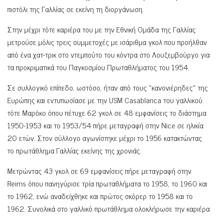
πιστόλι της Γαλλίας σε εκείνη τη διοργάνωση.
Στην μέχρι τότε καριέρα του με την Εθνική Ομάδα της Γαλλίας
μετρούσε μόλις τρεις συμμετοχές με ισάριθμα γκολ που προήλθαν
από ένα χατ-τρικ στο ντεμπούτο του κόντρα στο Λουξεμβούργο για
τα προκριματικά του Παγκοσμίου Πρωταθλήματος του 1954.
Σε συλλογικό επίπεδο, ωστόσο, ήταν από τους «κανονιέρηδες» της
Ευρώπης και εντυπωσίασε με την USM Casablanca του γαλλικού
τότε Μαρόκο όπου πέτυχε 62 γκολ σε 48 εμφανίσεις το διάστημα
1950-1953 και το 1953/54 πήρε μεταγραφή στην Nice σε ηλικία
20 ετών. Στον σύλλογο αγωνίστηκε μέχρι το 1956 κατακτώντας
το πρωτάθλημα Γαλλίας εκείνης της χρονιάς.
Μετρώντας 43 γκολ σε 69 εμφανίσεις πήρε μεταγραφή στην
Reims όπου πανηγύρισε τρία πρωταθλήματα το 1958, το 1960 και
το 1962, ενώ αναδείχθηκε και πρώτος σκόρερ το 1958 και το
1962. Συνολικά στο γαλλικό πρωτάθλημα ολοκλήρωσε την καριέρα