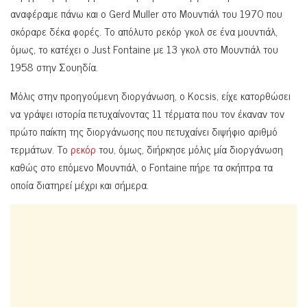
αναφέραμε πάνω και ο Gerd Muller στο Μουντιάλ του 1970 που
σκόραρε δέκα φορές. Το απόλυτο ρεκόρ γκολ σε ένα μουντιάλ,
όμως, το κατέχει ο Just Fontaine με 13 γκολ στο Μουντιάλ του
1958 στην Σουηδία.
Μόλις στην προηγούμενη διοργάνωση, ο Kocsis, είχε κατορθώσει
να γράψει ιστορία πετυχαίνοντας 11 τέρματα που τον έκαναν τον
πρώτο παίκτη της διοργάνωσης που πετυχαίνει διψήφιο αριθμό
τερμάτων. Το
ρεκόρ
του, όμως, διήρκησε μόλις μία διοργάνωση
καθώς στο επόμενο Μουντιάλ, ο Fontaine πήρε τα σκήπτρα τα
οποία διατηρεί μέχρι και σήμερα.