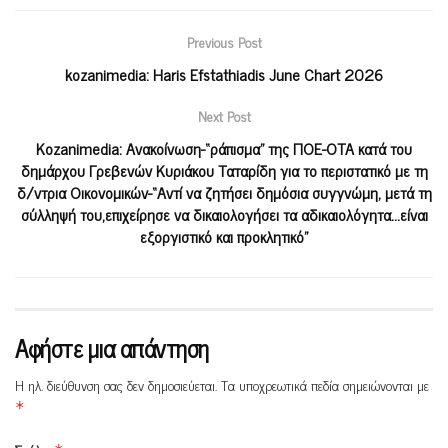
Previous Post
kozanimedia: Haris Efstathiadis June Chart 2026
Next Post
Kozanimedia: Ανακοίνωση-“ράπισμα” της ΠΟΕ-ΟΤΑ κατά του
δημάρχου Γρεβενών Κυριάκου Ταταρίδη για το περιστατικό με τη
δ/ντρια Οικονομικών-“Αντί να ζητήσει δημόσια συγγνώμη, μετά τη
σύλληψή του,επιχείρησε να δικαιολογήσει τα αδικαιολόγητα…είναι
εξοργιστικό και προκλητικό”
Αφήστε μια απάντηση
Η ηλ. διεύθυνση σας δεν δημοσιεύεται.
Τα υποχρεωτικά πεδία σημειώνονται με
*