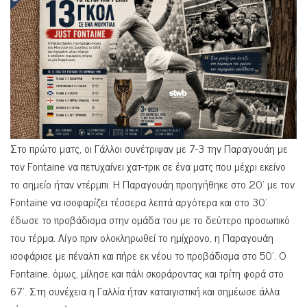
Στο πρώτο ματς, οι Γάλλοι συνέτριψαν με 7-3 την Παραγουάη με
τον Fontaine να πετυχαίνει χατ-τρικ σε ένα ματς που μέχρι εκείνο
το σημείο ήταν ντέρμπι. Η Παραγουάη προηγήθηκε στο 20’ με τον
Fontaine να ισοφαρίζει τέσσερα λεπτά αργότερα και στο 30’
έδωσε το προβάδισμα στην ομάδα του με το δεύτερο προσωπικό
του τέρμα. Λίγο πριν ολοκληρωθεί το ημίχρονο, η Παραγουάη
ισοφάρισε με πέναλτι και πήρε εκ νέου το προβάδισμα στο 50’. Ο
Fontaine, όμως, μίλησε και πάλι σκοράροντας και τρίτη φορά στο
67’. Στη συνέχεια η Γαλλία ήταν καταιγιστική και σημέωσε άλλα