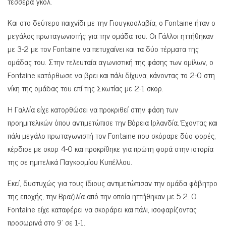
τέσσερα γκολ.
Και στο δεύτερο παιχνίδι με την Γιουγκοσλαβία, ο Fontaine ήταν ο
μεγάλος πρωταγωνιστής για την ομάδα του. Οι Γάλλοι ηττήθηκαν
με 3-2 με τον Fontaine να πετυχαίνει και τα δύο τέρματα της
ομάδας του. Στην τελευταία αγωνιστική της φάσης των ομίλων, ο
Fontaine κατόρθωσε να βρει και πάλι δίχυνα, κάνοντας το 2-0 στη
νίκη της ομάδας του επί της Σκωτίας με 2-1 σκορ.
Η Γαλλία είχε κατορθώσει να προκριθεί στην φάση των
προημιτελικών όπου αντιμετώπισε την Βόρεια Ιρλανδία. Έχοντας και
πάλι μεγάλο πρωταγωνιστή τον Fontaine που σκόραρε δύο φορές,
κέρδισε με σκορ 4-0 και προκρίθηκε για πρώτη φορά στην ιστορία
της σε ημιτελικά Παγκοσμίου Κυπέλλου.
Εκεί, δυστυχώς για τους ίδιους αντιμετώπισαν την ομάδα φόβητρο
της εποχής, την Βραζιλία από την οποία ηττήθηκαν με 5-2. Ο
Fontaine είχε καταφέρει να σκοράρει και πάλι, ισοφαρίζοντας
προσωρινά στο 9’ σε 1-1.