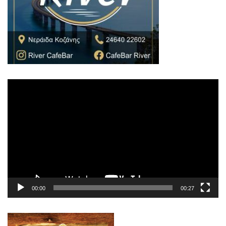
Πρόγραμμα
Αναπαραγωγής
Βίντεο
00:00
00:27