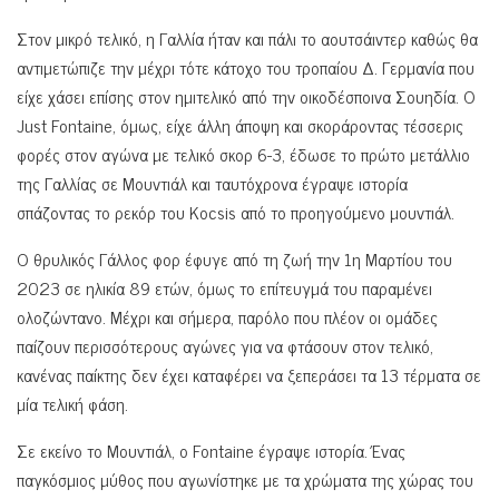
Στον μικρό τελικό, η Γαλλία ήταν και πάλι το αουτσάιντερ καθώς θα
αντιμετώπιζε την μέχρι τότε κάτοχο του τροπαίου Δ. Γερμανία που
είχε χάσει επίσης στον ημιτελικό από την οικοδέσποινα Σουηδία. Ο
Just Fontaine, όμως, είχε άλλη άποψη και σκοράροντας τέσσερις
φορές στον αγώνα με τελικό σκορ 6-3, έδωσε το πρώτο μετάλλιο
της Γαλλίας σε Μουντιάλ και ταυτόχρονα έγραψε ιστορία
σπάζοντας το ρεκόρ του Kocsis από το προηγούμενο μουντιάλ.
Ο θρυλικός Γάλλος φορ έφυγε από τη ζωή την 1η Μαρτίου του
2023 σε ηλικία 89 ετών, όμως το επίτευγμά του παραμένει
ολοζώντανο. Μέχρι και σήμερα, παρόλο που πλέον οι ομάδες
παίζουν περισσότερους αγώνες για να φτάσουν στον τελικό,
κανένας παίκτης δεν έχει καταφέρει να ξεπεράσει τα 13 τέρματα σε
μία τελική φάση.
Σε εκείνο το Μουντιάλ, ο Fontaine έγραψε ιστορία. Ένας
παγκόσμιος μύθος που αγωνίστηκε με τα χρώματα της χώρας του